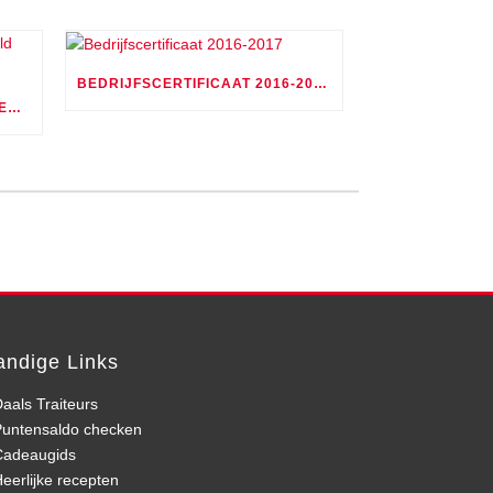
BEDRIJFSCERTIFICAAT 2016-2017
GOURMETPRIJS VOOR KLANTEN ARNOLD DAALS
andige Links
aals Traiteurs
Puntensaldo checken
Cadeaugids
eerlijke recepten