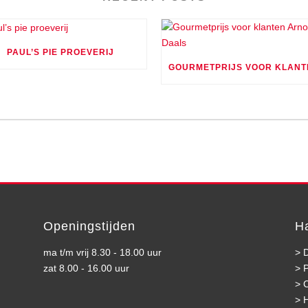
PAUL’S PIE PROEVERIJ
Openingstijden
H
ma t/m vrij 8.30 - 18.00 uur
>
D
zat 8.00 - 16.00 uur
>
>
>
H