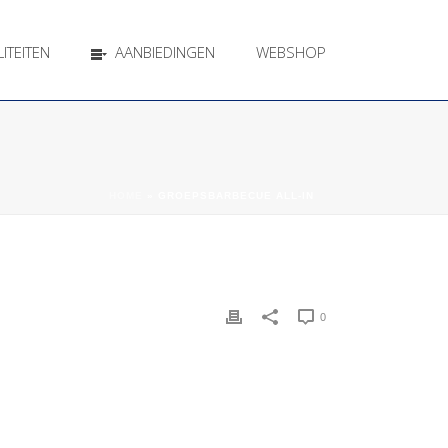
ITEITEN
AANBIEDINGEN
WEBSHOP
HOME
»
GROEPSBARBECUE ALL-IN
0