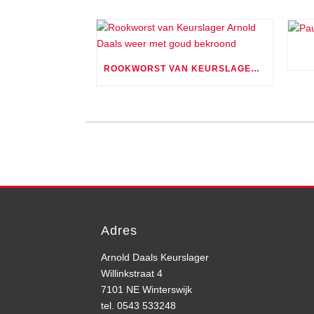
ROOKWORST VAN KEURSLAGER ARNOLD DAALS WEER MET GOUD BEKROOND
Adres
Arnold Daals Keurslager
Willinkstraat 4
7101 NE Winterswijk
tel. 0543 533248