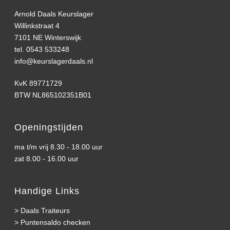
Arnold Daals Keurslager
Willinkstraat 4
7101 NE Winterswijk
tel. 0543 533248
info@keurslagerdaals.nl
KvK 89771729
BTW NL865102351B01
Openingstijden
ma t/m vrij 8.30 - 18.00 uur
zat 8.00 - 16.00 uur
Handige Links
>
Daals Traiteurs
>
Puntensaldo checken