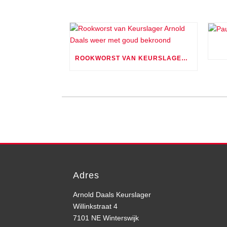
ROOKWORST VAN KEURSLAGER ARNOLD DAALS WEER MET GOUD BEKROOND
Adres
Arnold Daals Keurslager
Willinkstraat 4
7101 NE Winterswijk