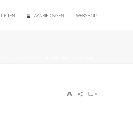
ITEITEN
AANBIEDINGEN
WEBSHOP
CERTIFICAAT 2016-2017
»
NIEUWE-WINKEL-2015-6339
0