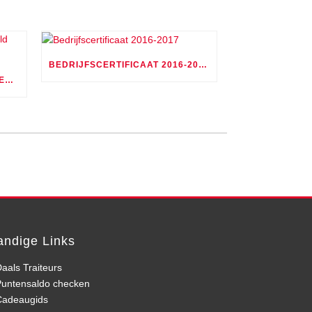
BEDRIJFSCERTIFICAAT 2016-2017
GOURMETPRIJS VOOR KLANTEN ARNOLD DAALS
andige Links
aals Traiteurs
Puntensaldo checken
Cadeaugids