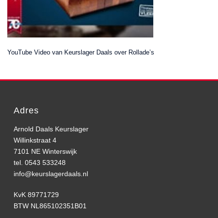
YouTube Video van Keurslager Daals over Rollade’s
Adres
Arnold Daals Keurslager
Willinkstraat 4
7101 NE Winterswijk
tel. 0543 533248
info@keurslagerdaals.nl
KvK 89771729
BTW NL865102351B01