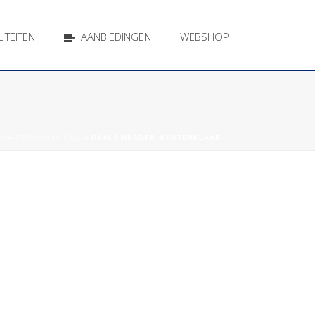
ITEITEN
AANBIEDINGEN
WEBSHOP
E
»
DRY-AGING CEL
»
DAALS-HEADER_KANTENKLAAR