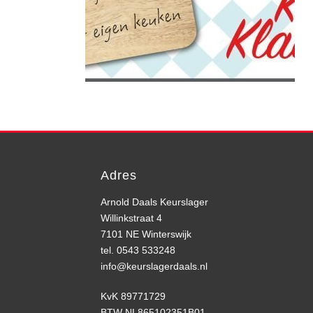
Adres
Arnold Daals Keurslager
Willinkstraat 4
7101 NE Winterswijk
tel. 0543 533248
info@keurslagerdaals.nl
KvK 89771729
BTW NL865102351B01