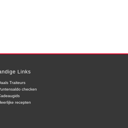
andige Links
aals Traiteurs
Puntensaldo checken
Cadeaugids
eerlijke recepten