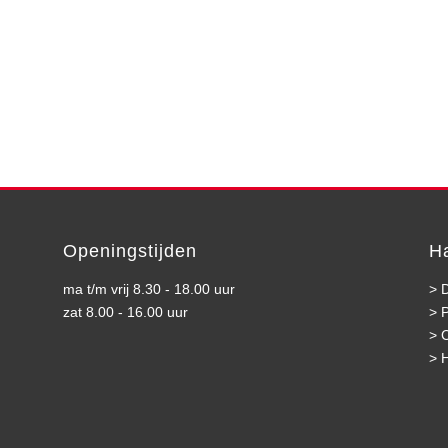
Openingstijden
H
ma t/m vrij 8.30 - 18.00 uur
>
D
zat 8.00 - 16.00 uur
>
>
>
H