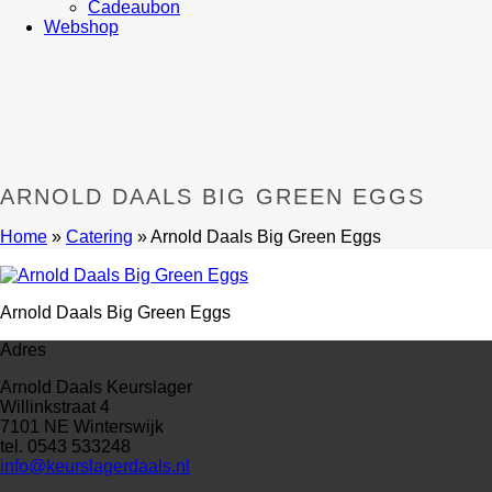
Cadeaubon
Webshop
ARNOLD DAALS BIG GREEN EGGS
Home
»
Catering
»
Arnold Daals Big Green Eggs
Arnold Daals Big Green Eggs
Adres
Arnold Daals Keurslager
Willinkstraat 4
7101 NE Winterswijk
tel. 0543 533248
info@keurslagerdaals.nl