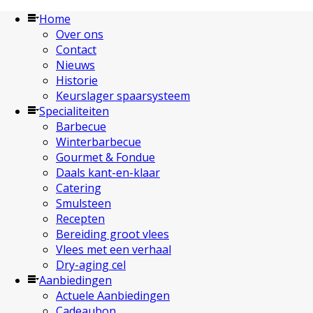
Home
Over ons
Contact
Nieuws
Historie
Keurslager spaarsysteem
Specialiteiten
Barbecue
Winterbarbecue
Gourmet & Fondue
Daals kant-en-klaar
Catering
Smulsteen
Recepten
Bereiding groot vlees
Vlees met een verhaal
Dry-aging cel
Aanbiedingen
Actuele Aanbiedingen
Cadeaubon